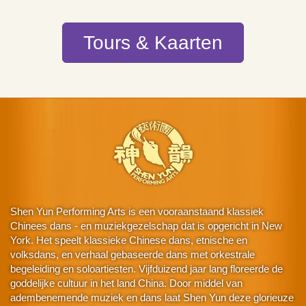
Tours & Kaarten
Shen Yun Performing Arts is een vooraanstaand klassiek
Chinees dans - en muziekgezelschap dat is opgericht in New
York. Het speelt klassieke Chinese dans, etnische en
volksdans, en verhaal gebaseerde dans met orkestrale
begeleiding en soloartiesten. Vijfduizend jaar lang floreerde de
goddelijke cultuur in het land China. Door middel van
adembenemende muziek en dans laat Shen Yun deze glorieuze