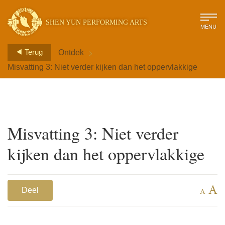
SHEN YUN PERFORMING ARTS
MENU
>
Terug
Ontdek
Misvatting 3: Niet verder kijken dan het oppervlakkige
Misvatting 3: Niet verder
kijken dan het oppervlakkige
A
Deel
A