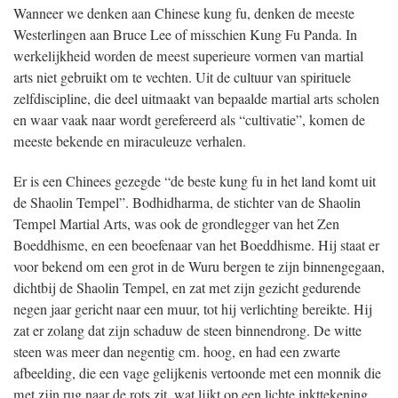
Wanneer we denken aan Chinese kung fu, denken de meeste
Westerlingen aan Bruce Lee of misschien Kung Fu Panda. In
werkelijkheid worden de meest superieure vormen van martial
arts niet gebruikt om te vechten. Uit de cultuur van spirituele
zelfdiscipline, die deel uitmaakt van bepaalde martial arts scholen
en waar vaak naar wordt gerefereerd als “cultivatie”, komen de
meeste bekende en miraculeuze verhalen.
Er is een Chinees gezegde “de beste kung fu in het land komt uit
de Shaolin Tempel”. Bodhidharma, de stichter van de Shaolin
Tempel Martial Arts, was ook de grondlegger van het Zen
Boeddhisme, en een beoefenaar van het Boeddhisme. Hij staat er
voor bekend om een grot in de Wuru bergen te zijn binnengegaan,
dichtbij de Shaolin Tempel, en zat met zijn gezicht gedurende
negen jaar gericht naar een muur, tot hij verlichting bereikte. Hij
zat er zolang dat zijn schaduw de steen binnendrong. De witte
steen was meer dan negentig cm. hoog, en had een zwarte
afbeelding, die een vage gelijkenis vertoonde met een monnik die
met zijn rug naar de rots zit, wat lijkt op een lichte inkttekening.