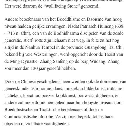
Het werd daarom de “wall facing Stone” genoemd.
Andere beoefenaars van het Boeddhisme en Daoïsme van hoog
niveau hadden gelijke ervaringen. Nadat Patriarch Huineng (638
– 713 n. Chr.), één van de Bodhidharma discipelen van de zesde
generatie, stierf, rotte zijn lichaam niet weg. In feite zit het nog
altijd in de Nanhua Tempel in de provincie Guangdong. Tai Chi,
bekend bij vele Westerlingen, werd opgericht door de Taoïst van
de Ming Dynastie, Zhang Sanfeng op de berg Wudang. Zhang
zou meer dan 130 jaar geleefd hebben.
Door de Chinese geschiedenis heen werden ook de domeinen van
geneeskunde, astronomie, dans, muziek, schilderkunst, militaire
tactieken, literatuur, poëzie, kookkunst, bouwvaardigheden, en
andere culturele domeinen geleid naar hun hoogste niveaus door
Boeddhistische en Taoïstische beoefenaars of door de
Confucianistische filosofie. Ze zijn niet beperkt tot tastbare
objecten of zichtbare vaardigheden.