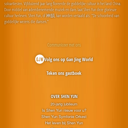
soloartiesten. Vijfduizend jaar lang floreerde de goddelijke cultuur in het land China.
Door middel van adembenemende muziek en dans laat Shen Yun deze glorieuze
cultuur herleven. Shen Yun, of 神韻, kan worden vertaald als: "De schoonheid van
goddelijke wezens die dansen."
Communiceer met ons
Volg ons op Gan Jing World
Teken ons gastboek
OVER SHEN YUN
20-jarig jubileum
Is Shen Yun nieuw voor u?
Shen Yun Symfonie Orkest
Het leven bij Shen Yun