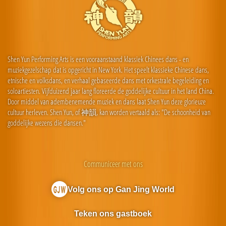
Shen Yun Performing Arts is een vooraanstaand klassiek Chinees dans - en
muziekgezelschap dat is opgericht in New York. Het speelt klassieke Chinese dans,
etnische en volksdans, en verhaal gebaseerde dans met orkestrale begeleiding en
soloartiesten. Vijfduizend jaar lang floreerde de goddelijke cultuur in het land China.
Door middel van adembenemende muziek en dans laat Shen Yun deze glorieuze
cultuur herleven. Shen Yun, of 神韻, kan worden vertaald als: "De schoonheid van
goddelijke wezens die dansen."
Communiceer met ons
Volg ons op Gan Jing World
Teken ons gastboek