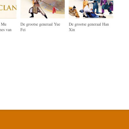
n Mu
De grootse generaal Yue
De grootse generaal Han
nes van
Fei
Xin