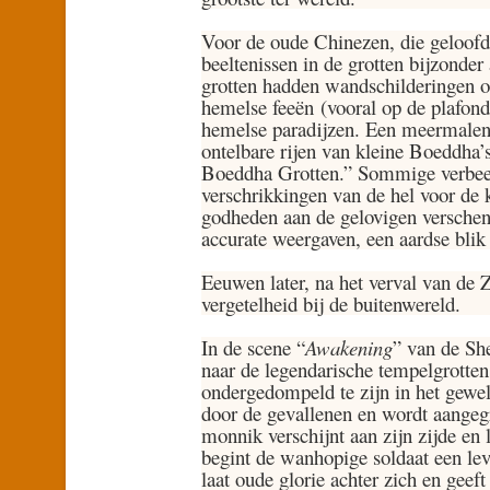
Voor de oude Chinezen, die geloof
beeltenissen in de grotten bijzonde
grotten hadden wandschilderingen o
hemelse feeën (vooral op de plafond
hemelse paradijzen. Een meermalen
ontelbare rijen van kleine Boeddha’
Boeddha Grotten.” Sommige verbeel
verschrikkingen van de hel voor de
godheden aan de gelovigen verschene
accurate weergaven, een aardse blik 
Eeuwen later, na het verval van de 
vergetelheid bij de buitenwereld.
In de scene “
Awakening
” van de Sh
naar de legendarische tempelgrotte
ondergedompeld te zijn in het gewel
door de gevallenen en wordt aangeg
monnik verschijnt aan zijn zijde en
begint de wanhopige soldaat een le
laat oude glorie achter zich en geef