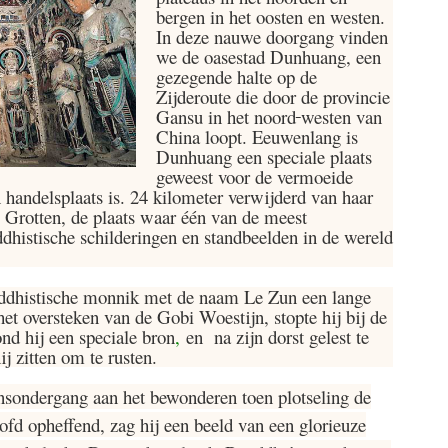
bergen in het oosten en westen.
In deze nauwe doorgang vinden
we de oasestad Dunhuang, een
gezegende halte op de
Zijderoute die door de provincie
Gansu in het noord
westen van
China loopt. Eeuwenlang is
Dunhuang een speciale plaats
geweest voor de vermoeide
n handelsplaats is. 24 kilometer verwijderd van haar
Grotten, de plaats waar één van de meest
histische schilderingen en standbeelden in de wereld
ddhistische monnik met de naam Le Zun een lange
het oversteken van de Gobi Woestijn, stopte hij bij de
d hij een speciale bron
,
en na zijn dorst gelest te
j zitten om te rusten.
nsondergang aan het bewonderen toen plotseling de
ofd opheffend, zag hij een beeld van een glorieuze