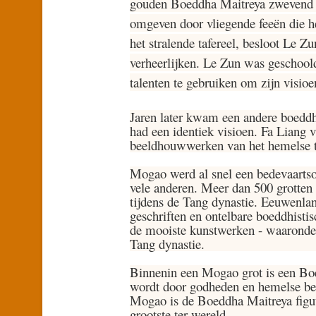
gouden Boeddha Maitreya zwevend i
omgeven door vliegende feeën die h
het stralende tafereel, besloot Le Zu
verheerlijken. Le Zun was geschool
talenten te gebruiken om zijn visio
Jaren later kwam een andere boeddh
had een identiek visioen. Fa Liang 
beeldhouwwerken van het hemelse t
Mogao werd al snel een bedevaartso
vele anderen. Meer dan 500 grotten
tijdens de Tang dynastie. Eeuwenla
geschriften en ontelbare boeddhisti
de mooiste kunstwerken - waaronder
Tang dynastie.
Binnenin een Mogao grot is een Bo
wordt door godheden en hemelse beg
Mogao is de Boeddha Maitreya figuu
grootste ter wereld.