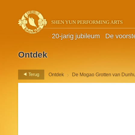
SHEN YUN PERFORMING ARTS
20-jarig jubileum
De voorste
Ontdek
>
Terug
Ontdek
De Mogao Grotten van Dunh