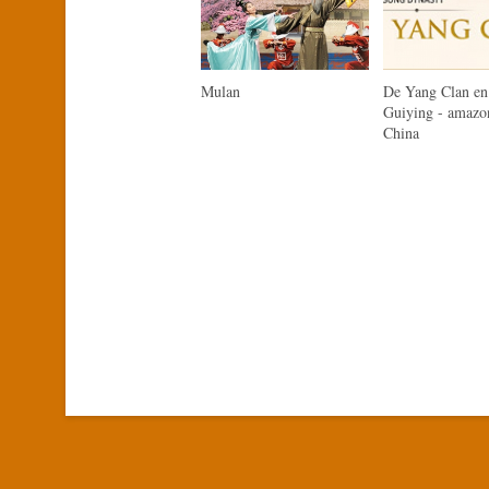
Mulan
De Yang Clan e
Guiying - amazo
China