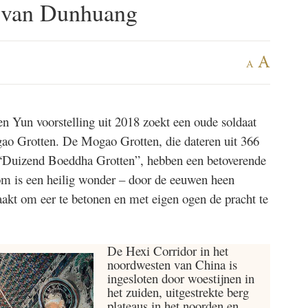
 van Dunhuang
A
A
en Yun voorstelling uit 2018 zoekt een oude soldaat
gao Grotten. De Mogao Grotten, die dateren uit 366
 “Duizend Boeddha Grotten”, hebben een betoverende
dom is een heilig wonder – door de eeuwen heen
akt om eer te betonen en met eigen ogen de pracht te
De Hexi Corridor in het
noordwesten van China is
ingesloten door woestijnen in
het zuiden, uitgestrekte berg
plateaus in het noorden en