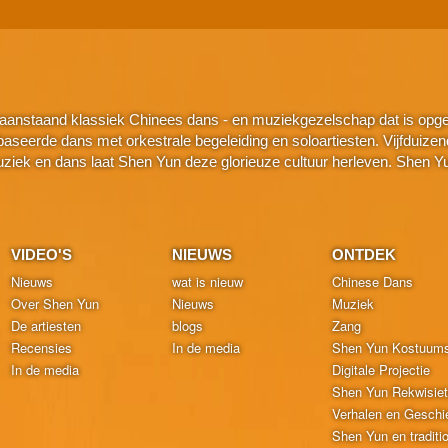
aanstaand klassiek Chinees dans - en muziekgezelschap dat is opger
seerde dans met orkestrale begeleiding en soloartiesten. Vijfduizend j
k en dans laat Shen Yun deze glorieuze cultuur herleven. Shen Yu
VIDEO'S
NIEUWS
ONTDEK
Nieuws
wat is nieuw
Chinese Dans
Over Shen Yun
Nieuws
Muziek
De artiesten
blogs
Zang
Recensies
In de media
Shen Yun Kostuum
In de media
Digitale Projectie
Shen Yun Rekwisie
Verhalen en Geschi
Shen Yun en traditi