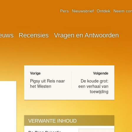
Pers
Nieuwsbrief
Ontdek
Neem con
euws
Recensies
Vragen en Antwoorden
Vorige
Volgende
Pigsy uit Reis naar
De koude grot:
het Westen
een verhaal van
toewijding
VERWANTE INHOUD