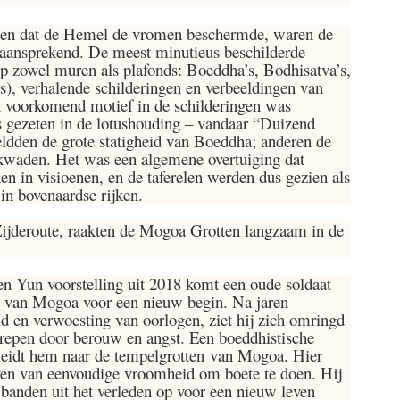
den dat de Hemel de vromen beschermde, waren de
r aansprekend. De meest minutieus beschilderde
p zowel muren als plafonds: Boeddha’s, Bodhisatva’s,
s), verhalende schilderingen en verbeeldingen van
 voorkomend motief in de schilderingen was
s gezeten in de lotushouding – vandaar “Duizend
dden de grote statigheid van Boeddha; anderen de
 kwaden. Het was een algemene overtuiging dat
n in visioenen, en de taferelen werden dus gezien als
in bovenaardse rijken.
Zijderoute, raakten de Mogoa Grotten langzaam in de
en Yun voorstelling uit 2018 komt een oude soldaat
n van Mogoa voor een nieuw begin. Na jaren
d en verwoesting van oorlogen, ziet hij zich omringd
repen door berouw en angst. Een boeddhistische
 leidt hem naar de tempelgrotten van Mogoa. Hier
ven van eenvoudige vroomheid om boete te doen. Hij
t banden uit het verleden op voor een nieuw leven