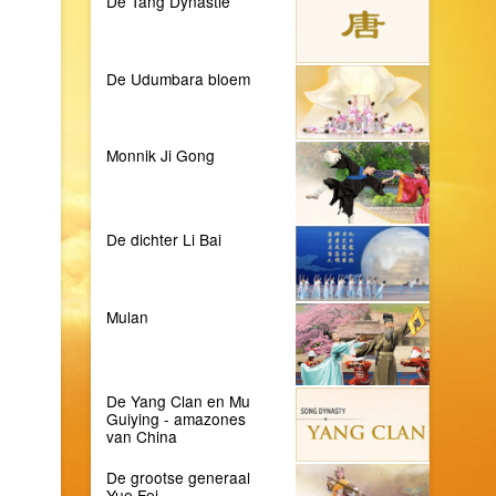
De Tang Dynastie
De Udumbara bloem
Monnik Ji Gong
De dichter Li Bai
Mulan
De Yang Clan en Mu
Guiying - amazones
van China
De grootse generaal
Yue Fei