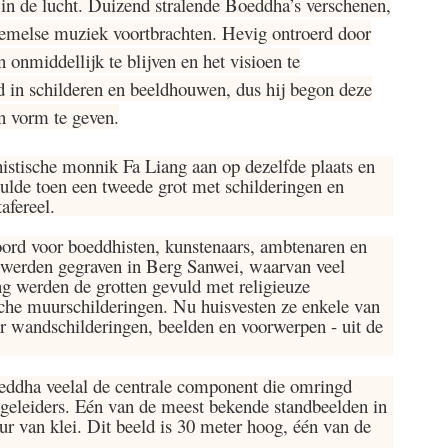
n de lucht. Duizend stralende Boeddha’s verschenen,
emelse muziek voortbrachten. Hevig ontroerd door
n onmiddellijk te blijven en het visioen te
d in schilderen en beeldhouwen, dus hij begon deze
en vorm te geven.
istische monnik Fa Liang aan op dezelfde plaats en
vulde toen een tweede grot met schilderingen en
afereel.
ord voor boeddhisten, kunstenaars, ambtenaren en
 werden gegraven in Berg Sanwei, waarvan veel
ng werden de grotten gevuld met religieuze
sche muurschilderingen. Nu huisvesten ze enkele van
 wandschilderingen, beelden en voorwerpen - uit de
eddha veelal de centrale component die omringd
eleiders. Eén van de meest bekende standbeelden in
r van klei. Dit beeld is 30 meter hoog, één van de