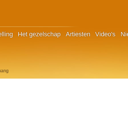
lling
Het gezelschap
Artiesten
Video's
Ni
uang