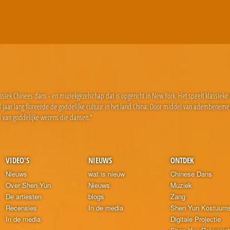
ssiek Chinees dans - en muziekgezelschap dat is opgericht in New York. Het speelt klassiek
end jaar lang floreerde de goddelijke cultuur in het land China. Door middel van adembeneme
 van goddelijke wezens die dansen."
VIDEO'S
NIEUWS
ONTDEK
Nieuws
wat is nieuw
Chinese Dans
Over Shen Yun
Nieuws
Muziek
De artiesten
blogs
Zang
Recensies
In de media
Shen Yun Kostuum
In de media
Digitale Projectie