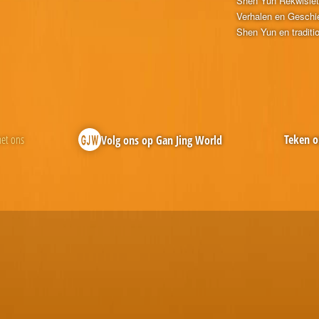
Shen Yun Rekwisie
Verhalen en Geschi
Shen Yun en traditi
et ons
Teken o
Volg ons op Gan Jing World