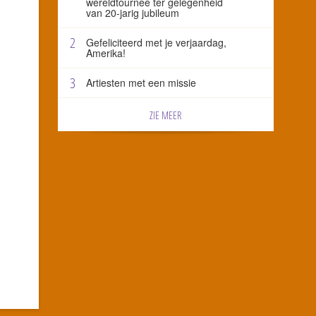
wereldtournee ter gelegenheid
van 20-jarig jubileum
2
Gefeliciteerd met je verjaardag,
Amerika!
3
Artiesten met een missie
ZIE MEER