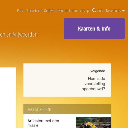
Pers
Nieuwsbrief
Ontdek
Neem contact met ons op
Zoek
Nederlands
Kaarten & Info
gen en Antwoorden
Volgende
Hoe is de
voorstelling
opgebouwd?
MEEST RECENT
Artiesten met een
missie