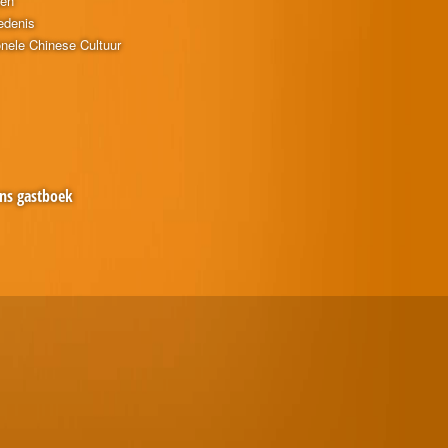
ten
edenis
onele Chinese Cultuur
ns gastboek