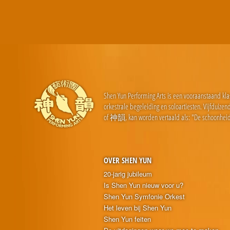
Shen Yun Performing Arts is een vooraanstaand kla
orkestrale begeleiding en soloartiesten. Vijfduiz
of 神韻, kan worden vertaald als: "De schoonheid
OVER SHEN YUN
20-jarig jubileum
Is Shen Yun nieuw voor u?
Shen Yun Symfonie Orkest
Het leven bij Shen Yun
Shen Yun feiten