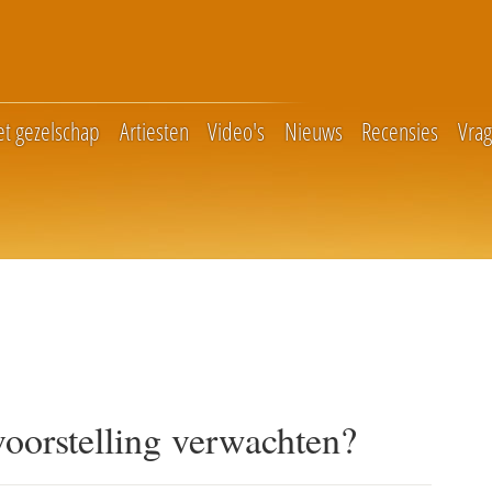
et gezelschap
Artiesten
Video's
Nieuws
Recensies
Vra
voorstelling verwachten?