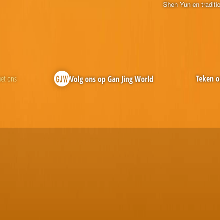
Shen Yun en traditi
et ons
Teken o
Volg ons op Gan Jing World