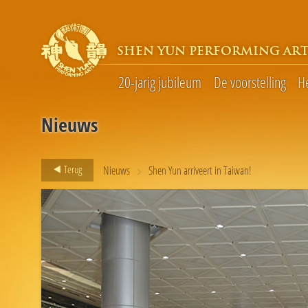
SHEN YUN PERFORMING ART
20-jarig jubileum
De voorstelling
H
Nieuws
>
Terug
Nieuws
Shen Yun arriveert in Taiwan!