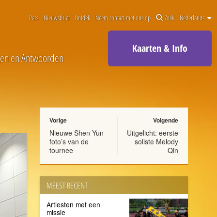
Pers
Nieuwsbrief
Ontdek
Neem contact met ons op
Zoek
Nederlands
Kaarten & Info
gen en Antwoorden
Vorige
Volgende
Nieuwe Shen Yun
Uitgelicht: eerste
foto’s van de
soliste Melody
tournee
Qin
MEEST RECENT
Artiesten met een
missie