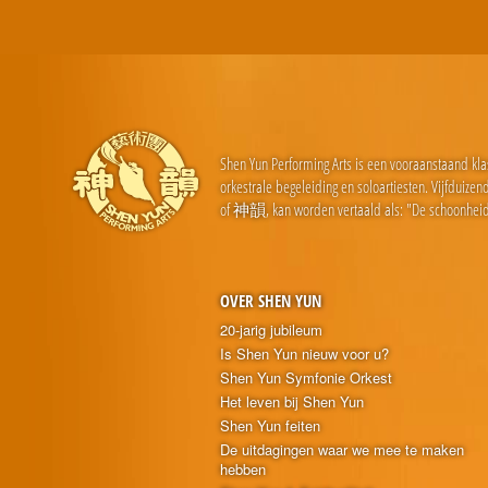
Shen Yun Performing Arts is een vooraanstaand kla
orkestrale begeleiding en soloartiesten. Vijfduiz
of 神韻, kan worden vertaald als: "De schoonheid
OVER SHEN YUN
20-jarig jubileum
Is Shen Yun nieuw voor u?
Shen Yun Symfonie Orkest
Het leven bij Shen Yun
Shen Yun feiten
De uitdagingen waar we mee te maken
hebben