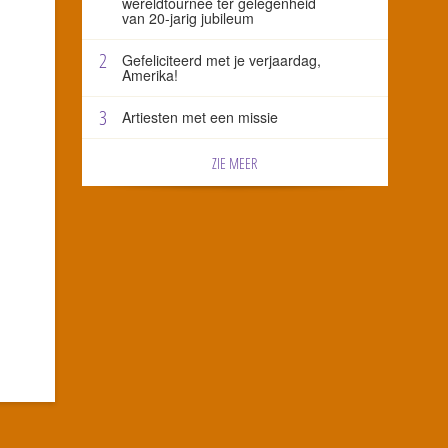
wereldtournee ter gelegenheid
van 20-jarig jubileum
2
Gefeliciteerd met je verjaardag,
Amerika!
3
Artiesten met een missie
ZIE MEER