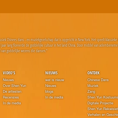
ssiek Chinees dans - en muziekgezelschap dat is opgericht in New York. Het speelt klassiek
end jaar lang floreerde de goddelijke cultuur in het land China. Door middel van adembeneme
 van goddelijke wezens die dansen."
VIDEO'S
NIEUWS
ONTDEK
Nieuws
wat is nieuw
Chinese Dans
Over Shen Yun
Nieuws
Muziek
De artiesten
blogs
Zang
Recensies
In de media
Shen Yun Kostuum
In de media
Digitale Projectie
Shen Yun Rekwisie
Verhalen en Geschi