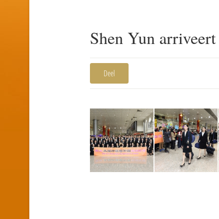
Shen Yun arriveert
Deel
1