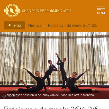
SHEN YUN PERFORMING ARTS
MENU
>
Terug
Nieuws
Foto's van de week: 26/4-2/5
Danseressen poseren in de lobby van de Place Des Arts in Montreal.
(foto door filmoperateur Annie Li)
Foto's van de week: 26/4-2/5