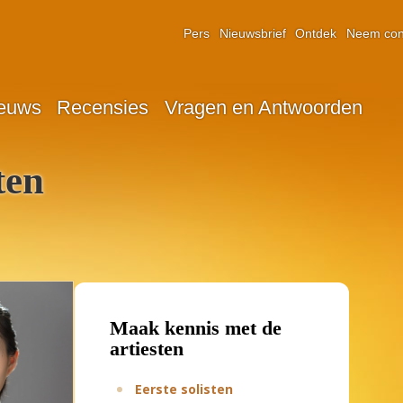
Pers
Nieuwsbrief
Ontdek
Neem con
euws
Recensies
Vragen en Antwoorden
ten
Maak kennis met de
artiesten
Eerste solisten