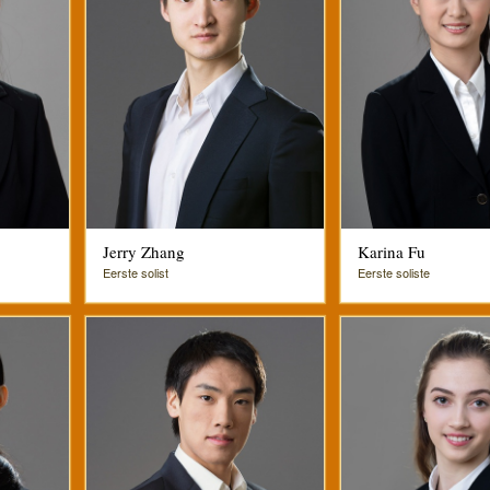
Jerry Zhang
Karina Fu
Eerste solist
Eerste soliste