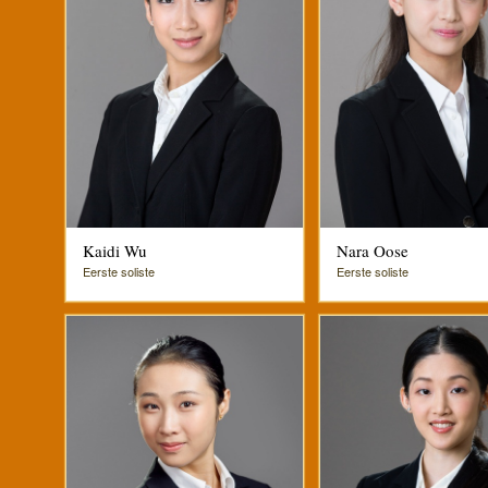
Kaidi Wu
Nara Oose
Eerste soliste
Eerste soliste