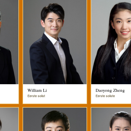
William Li
Daoyong Zheng
Eerste solist
Eerste soliste