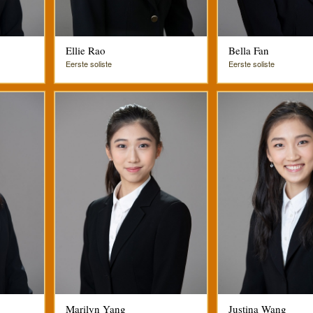
Ellie Rao
Bella Fan
Eerste soliste
Eerste soliste
Marilyn Yang
Justina Wang