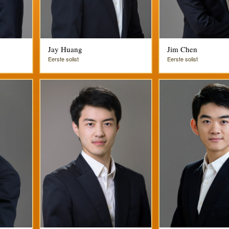
Jay Huang
Jim Chen
Eerste solist
Eerste solist