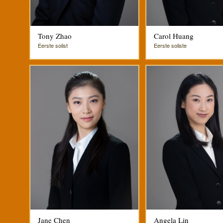
Tony Zhao
Carol Huang
Eerste solist
Eerste soliste
Jane Chen
Angela Lin