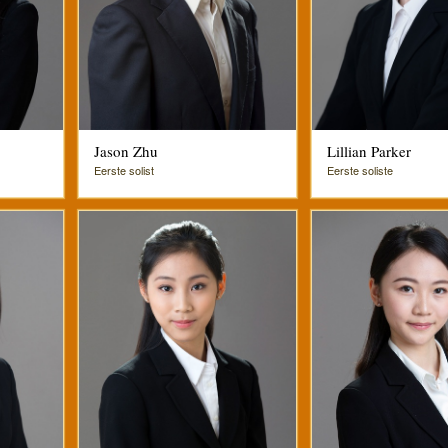
Jason Zhu
Lillian Parker
Eerste solist
Eerste soliste