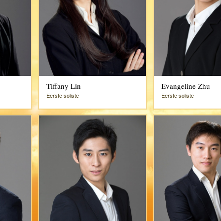
Tiffany Lin
Evangeline Zhu
Eerste soliste
Eerste soliste