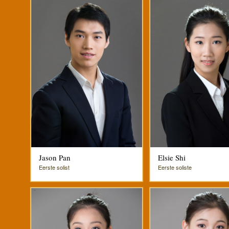
Jason Pan
Elsie Shi
Eerste solist
Eerste soliste