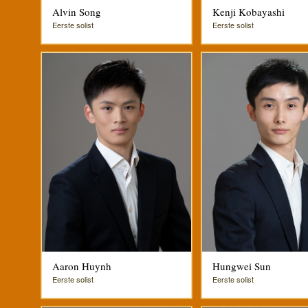
Alvin Song
Kenji Kobayashi
Eerste solist
Eerste solist
Aaron Huynh
Hungwei Sun
Eerste solist
Eerste solist