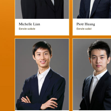
Michelle Lian
Piotr Huang
Eerste soliste
Eerste solist