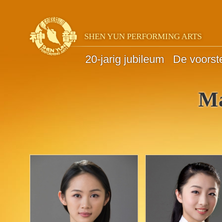
SHEN YUN PERFORMING ARTS
20-jarig jubileum
De voorste
Ma