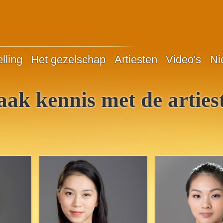
lling
Het gezelschap
Artiesten
Video's
Ni
ak kennis met de arties