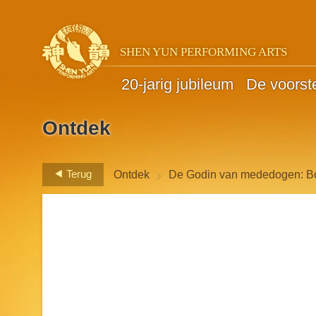
SHEN YUN PERFORMING ARTS
20-jarig jubileum
De voorste
Ontdek
>
Terug
Ontdek
De Godin van mededogen: Bo