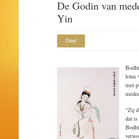
De Godin van mede
Yin
Deel
Bodhi
lotus 
met p
mede
“Zij d
dat i
Bodhis
verwo