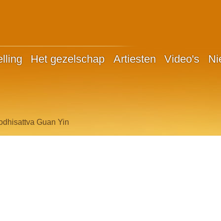
lling
Het gezelschap
Artiesten
Video's
Ni
dhisattva Guan Yin