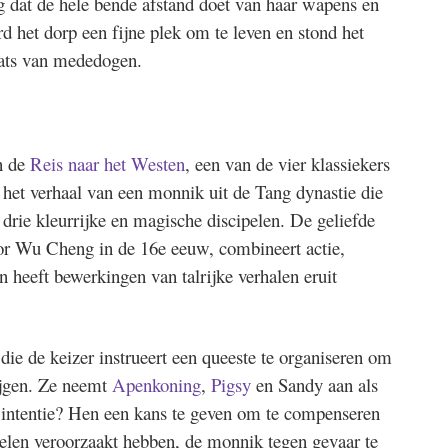
g dat de hele bende afstand doet van haar wapens en
d het dorp een fijne plek om te leven en stond het
aats van mededogen.
n de
Reis naar het Westen
, een van de vier klassiekers
lt het verhaal van een monnik uit de Tang dynastie die
 drie kleurrijke en magische discipelen. De geliefde
or Wu Cheng in de 16e eeuw, combineert actie,
 heeft bewerkingen van talrijke verhalen eruit
ie de keizer instrueert een queeste te organiseren om
ijgen. Ze neemt
Apenkoning
,
Pigsy
en Sandy aan als
intentie? Hen een kans te geven om te compenseren
elen veroorzaakt hebben, de monnik tegen gevaar te