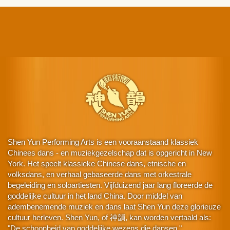
Shen Yun Performing Arts is een vooraanstaand klassiek
Chinees dans - en muziekgezelschap dat is opgericht in New
York. Het speelt klassieke Chinese dans, etnische en
volksdans, en verhaal gebaseerde dans met orkestrale
begeleiding en soloartiesten. Vijfduizend jaar lang floreerde de
goddelijke cultuur in het land China. Door middel van
adembenemende muziek en dans laat Shen Yun deze glorieuze
cultuur herleven. Shen Yun, of 神韻, kan worden vertaald als:
"De schoonheid van goddelijke wezens die dansen."