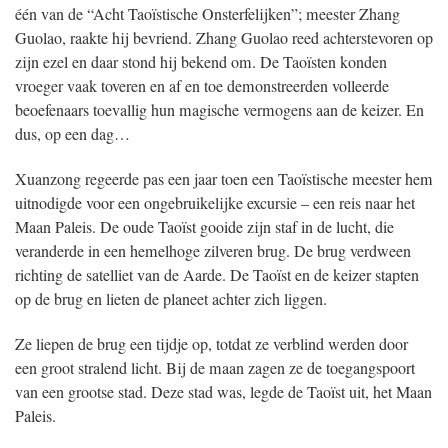
één van de “Acht Taoïstische Onsterfelijken”; meester Zhang
Guolao, raakte hij bevriend. Zhang Guolao reed achterstevoren op
zijn ezel en daar stond hij bekend om. De Taoïsten konden
vroeger vaak toveren en af en toe demonstreerden volleerde
beoefenaars toevallig hun magische vermogens aan de keizer. En
dus, op een dag…
Xuanzong regeerde pas een jaar toen een Taoïstische meester hem
uitnodigde voor een ongebruikelijke excursie – een reis naar het
Maan Paleis. De oude Taoïst gooide zijn staf in de lucht, die
veranderde in een hemelhoge zilveren brug. De brug verdween
richting de satelliet van de Aarde. De Taoïst en de keizer stapten
op de brug en lieten de planeet achter zich liggen.
Ze liepen de brug een tijdje op, totdat ze verblind werden door
een groot stralend licht. Bij de maan zagen ze de toegangspoort
van een grootse stad. Deze stad was, legde de Taoïst uit, het Maan
Paleis.