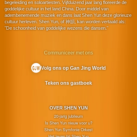
begeleiding en soloartiesten. Vijfduizend jaar lang floreerde de
goddelijke cultuur in het land China. Door middel van
adembenemende muziek en dans laat Shen Yun deze glorieuze
cultuur herleven. Shen Yun, of 神韻, kan worden vertaald als:
"De schoonheid van goddelijke wezens die dansen."
Communiceer met ons
Volg ons op Gan Jing World
Teken ons gastboek
OVER SHEN YUN
20-jarig jubileum
Is Shen Yun nieuw voor u?
Shen Yun Symfonie Orkest
Het leven bij Shen Yun