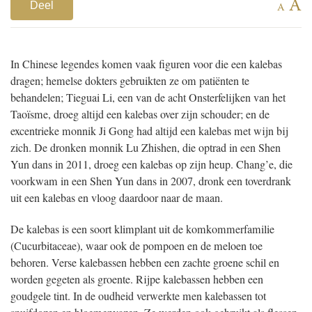
A
Deel
A
In Chinese legendes komen vaak figuren voor die een kalebas
dragen; hemelse dokters gebruikten ze om patiënten te
behandelen; Tieguai Li, een van de acht Onsterfelijken van het
Taoïsme, droeg altijd een kalebas over zijn schouder; en de
excentrieke monnik Ji Gong had altijd een kalebas met wijn bij
zich. De dronken monnik Lu Zhishen, die optrad in een Shen
Yun dans in 2011, droeg een kalebas op zijn heup. Chang’e, die
voorkwam in een Shen Yun dans in 2007, dronk een toverdrank
uit een kalebas en vloog daardoor naar de maan.
De kalebas is een soort klimplant uit de komkommerfamilie
(Cucurbitaceae), waar ook de pompoen en de meloen toe
behoren. Verse kalebassen hebben een zachte groene schil en
worden gegeten als groente. Rijpe kalebassen hebben een
goudgele tint. In de oudheid verwerkte men kalebassen tot