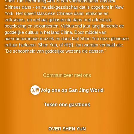
Shen Yun Performing Arts is een vooraanstaand klassiek
Chinees dans - en muziekgezelschap dat is opgericht in New
York. Het speelt klassieke Chinese dans, etnische en
volksdans, en verhaal gebaseerde dans met orkestrale
begeleiding en soloartiesten. Vijfduizend jaar lang floreerde de
goddelijke cultuur in het land China. Door middel van
adembenemende muziek en dans laat Shen Yun deze glorieuze
cultuur herleven. Shen Yun, of 神韻, kan worden vertaald als:
"De schoonheid van goddelijke wezens die dansen."
Communiceer met ons
Volg ons op Gan Jing World
Teken ons gastboek
OVER SHEN YUN