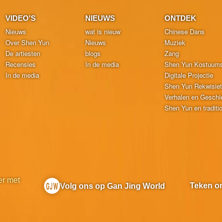
VIDEO'S
NIEUWS
ONTDEK
Nieuws
wat is nieuw
Chinese Dans
Over Shen Yun
Nieuws
Muziek
De artiesten
blogs
Zang
Recensies
In de media
Shen Yun Kostuum
In de media
Digitale Projectie
Shen Yun Rekwisie
Verhalen en Geschi
Shen Yun en traditi
r met
Teken o
Volg ons op Gan Jing World