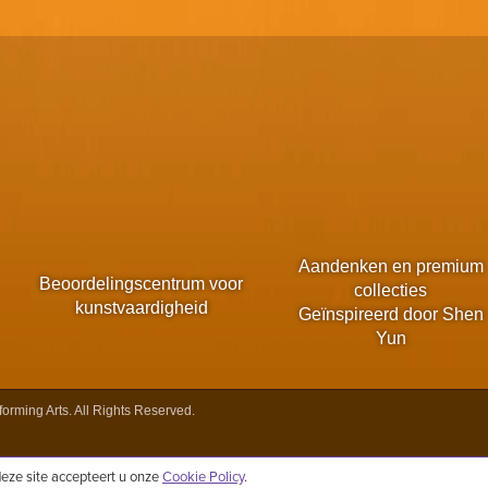
Aandenken en premium
Beoordelingscentrum voor
collecties
kunstvaardigheid
Geïnspireerd door Shen
Yun
rming Arts. All Rights Reserved.
eze site accepteert u onze
Cookie Policy
.