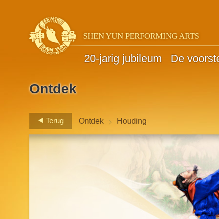
SHEN YUN PERFORMING ARTS
20-jarig jubileum
De voorste
Ontdek
>
Terug
Ontdek
Houding