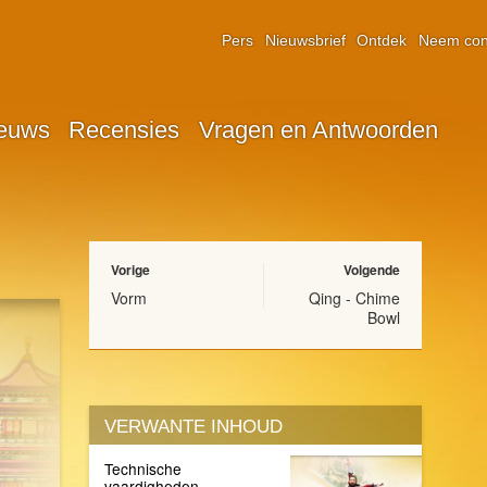
Pers
Nieuwsbrief
Ontdek
Neem con
euws
Recensies
Vragen en Antwoorden
Vorige
Volgende
Vorm
Qing - Chime
Bowl
VERWANTE INHOUD
Technische
vaardigheden