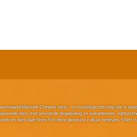
aanstaand klassiek Chinees dans - en muziekgezelschap dat is opger
seerde dans met orkestrale begeleiding en soloartiesten. Vijfduizend j
k en dans laat Shen Yun deze glorieuze cultuur herleven. Shen Yu