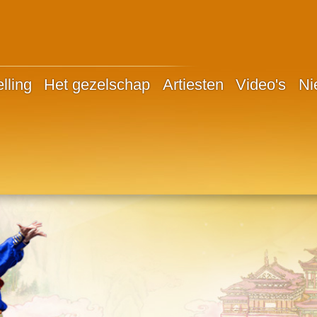
lling
Het gezelschap
Artiesten
Video's
Ni