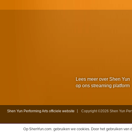
Lees meer over Shen Yun
op ons streaming platform
Shen Yun Performing Arts officiele website
Copyright ©2026 Shen Yun Perfo
Op ShenYun.com. gebruiken we cookies. Door het gebruiken van d