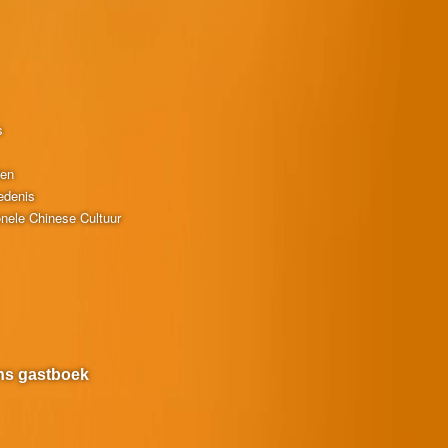
s
ten
edenis
onele Chinese Cultuur
ns gastboek