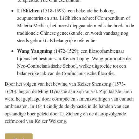
verspreidden de Chinese cultuur.
Li Shizhen
(1518-1593): een bekende herboloog,
acupuncturist en arts. Li Shizhen schreef Compendium of
Materia Medica, het meest diepgaande medische boek in de
traditionele Chinese geneeskunde, en wordt vandaag nog
steeds gebruikt als belangrijke referentie.
Wang Yangming
(1472-1529): een filosoofambtenaar
tijdens het bestuur van Keizer Jiajing. Wang promootte de
Neo-Confucianistische School, welke uitgroeide tot een
belangrijke tak van de Confucianistische filosofie.
Door het volgen van het bewind van Keizer Shenzong (1573-
1620), begon de Ming Dynastie aan zijn verval. Zijn laatste jaren
werd het geplaagd door corruptie en samenzweringen van eunuch
ambtenaren. In 1644 eindigde de dynastie in de handen van een
opstandige boer geleid door Li Zicheng en de daaropvolgende
zelfmoord van Keizer Weizong.