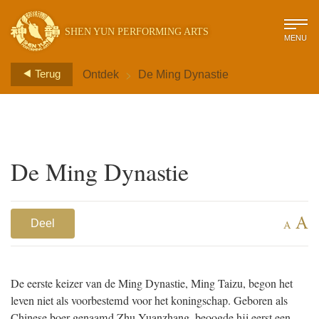
SHEN YUN PERFORMING ARTS
MENU
>
Terug
Ontdek
De Ming Dynastie
De Ming Dynastie
A
Deel
A
De eerste keizer van de Ming Dynastie, Ming Taizu, begon het
leven niet als voorbestemd voor het koningschap. Geboren als
Chinese boer genaamd Zhu Yuanzhang, beoogde hij eerst een