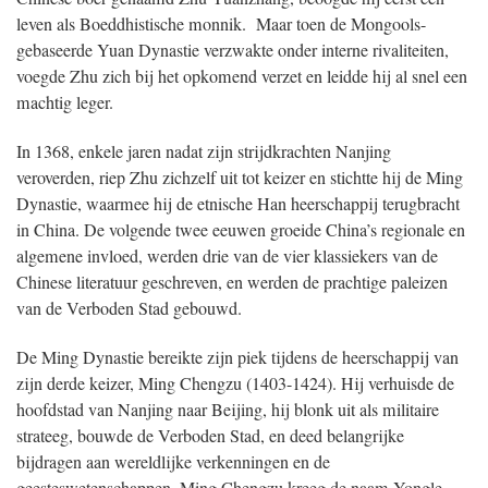
leven als Boeddhistische monnik. Maar toen de Mongools-
gebaseerde Yuan Dynastie verzwakte onder interne rivaliteiten,
voegde Zhu zich bij het opkomend verzet en leidde hij al snel een
machtig leger.
In 1368, enkele jaren nadat zijn strijdkrachten Nanjing
veroverden, riep Zhu zichzelf uit tot keizer en stichtte hij de Ming
Dynastie, waarmee hij de etnische Han heerschappij terugbracht
in China. De volgende twee eeuwen groeide China’s regionale en
algemene invloed, werden drie van de vier klassiekers van de
Chinese literatuur geschreven, en werden de prachtige paleizen
van de Verboden Stad gebouwd.
De Ming Dynastie bereikte zijn piek tijdens de heerschappij van
zijn derde keizer, Ming Chengzu (1403-1424). Hij verhuisde de
hoofdstad van Nanjing naar Beijing, hij blonk uit als militaire
strateeg, bouwde de Verboden Stad, en deed belangrijke
bijdragen aan wereldlijke verkenningen en de
geesteswetenschappen. Ming Chengzu kreeg de naam Yongle,