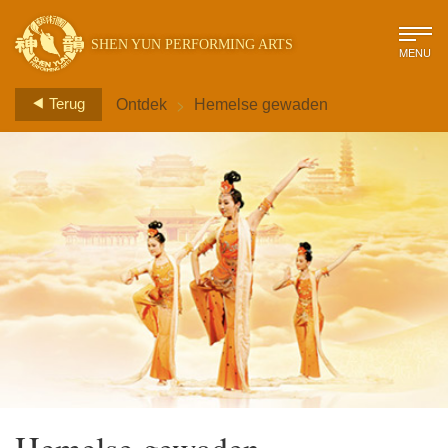
SHEN YUN PERFORMING ARTS
MENU
>
Terug
Ontdek
Hemelse gewaden
Hemelse gewaden