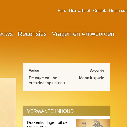
Pers
Nieuwsbrief
Ontdek
Neem con
euws
Recensies
Vragen en Antwoorden
Vorige
Volgende
De wijze van het
Monnik spade
orchideeënpaviljoen
VERWANTE INHOUD
Drakenkoningen uit de
Mythistorie