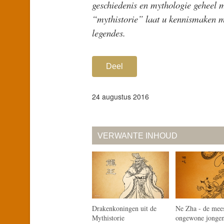
geschiedenis en mythologie geheel m
“mythistorie” laat u kennismaken me
legendes.
Deel
24 augustus 2016
VERWANTE INHOUD
Drakenkoningen uit de
Ne Zha - de mee
Mythistorie
ongewone jongen