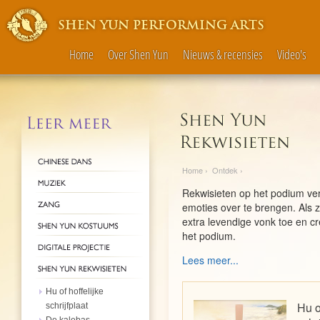
SHEN YUN PERFORMING ARTS
Home
Over Shen Yun
Nieuws & recensies
Video's
Home
›
Ontdek
›
Rekwisieten op het podium ve
emoties over te brengen. Als
extra levendige vonk toe en 
het podium.
Lees meer...
Hu of hoffelijke
Hu o
schrijfplaat
De kalebas