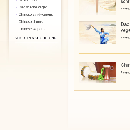
schri
Daoïstische veger
Lees 
Chinese strijdwagens
Chinese drums
Daoï
vege
Chinese wapens
Lees 
Chi
Lees 