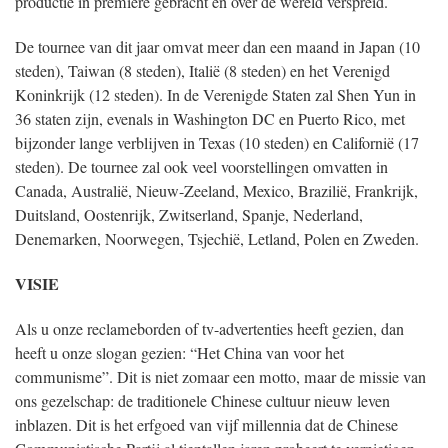
productie in première gebracht en over de wereld verspreid.
De tournee van dit jaar omvat meer dan een maand in Japan (10
steden), Taiwan (8 steden), Italië (8 steden) en het Verenigd
Koninkrijk (12 steden). In de Verenigde Staten zal Shen Yun in
36 staten zijn, evenals in Washington DC en Puerto Rico, met
bijzonder lange verblijven in Texas (10 steden) en Californië (17
steden). De tournee zal ook veel voorstellingen omvatten in
Canada, Australië, Nieuw-Zeeland, Mexico, Brazilië, Frankrijk,
Duitsland, Oostenrijk, Zwitserland, Spanje, Nederland,
Denemarken, Noorwegen, Tsjechië, Letland, Polen en Zweden.
VISIE
Als u onze reclameborden of tv-advertenties heeft gezien, dan
heeft u onze slogan gezien: “Het China van voor het
communisme”. Dit is niet zomaar een motto, maar de missie van
ons gezelschap: de traditionele Chinese cultuur nieuw leven
inblazen. Dit is het erfgoed van vijf millennia dat de Chinese