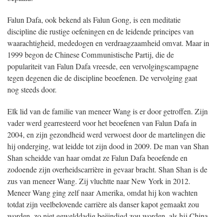
Falun Dafa, ook bekend als Falun Gong, is een meditatie
discipline die rustige oefeningen en de leidende principes van
waarachtigheid, mededogen en verdraagzaamheid omvat. Maar in
1999 begon de Chinese Communistische Partij, die de
populariteit van Falun Dafa vreesde, een vervolgingscampagne
tegen degenen die de discipline beoefenen. De vervolging gaat
nog steeds door.
Elk lid van de familie van meneer Wang is er door getroffen. Zijn
vader werd gearresteerd voor het beoefenen van Falun Dafa in
2004, en zijn gezondheid werd verwoest door de martelingen die
hij onderging, wat leidde tot zijn dood in 2009. De man van Shan
Shan scheidde van haar omdat ze Falun Dafa beoefende en
zodoende zijn overheidscarrière in gevaar bracht. Shan Shan is de
zus van meneer Wang. Zij vluchtte naar New York in 2012.
Meneer Wang ging zelf naar Amerika, omdat hij kon wachten
totdat zijn veelbelovende carrière als danser kapot gemaakt zou
worden, zo niet gewelddadig beëindigd zou worden, als hij China