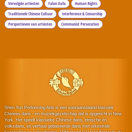
Vervolgde artiesten
Falun Dafa
Human Rights
Traditionele Chinese Cultuur
Interference & Censorship
Perspectieven van artiesten
Communist Persecution
Shen Yun Performing Arts is een vooraanstaand klassiek
Chinees dans - en muziekgezelschap dat is opgericht in New
York. Het speelt klassieke Chinese dans, etnische en
volksdans, en verhaal gebaseerde dans met orkestrale