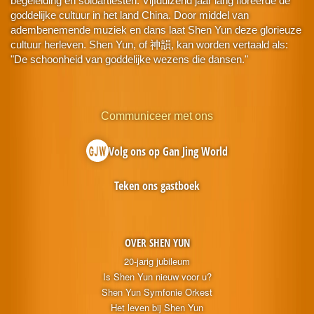
begeleiding en soloartiesten. Vijfduizend jaar lang floreerde de
goddelijke cultuur in het land China. Door middel van
adembenemende muziek en dans laat Shen Yun deze glorieuze
cultuur herleven. Shen Yun, of 神韻, kan worden vertaald als:
"De schoonheid van goddelijke wezens die dansen."
Communiceer met ons
Volg ons op Gan Jing World
Teken ons gastboek
OVER SHEN YUN
20-jarig jubileum
Is Shen Yun nieuw voor u?
Shen Yun Symfonie Orkest
Het leven bij Shen Yun