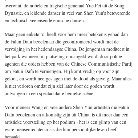
overwint, de nobele en tragische generaal Yue Fei uit de Song
Dynastie, en leidende danser in veel van Shen Yun’s betoverende
en technisch veeleisende etnische dansen.
Maar geen enkele rol heeft voor hem meer betekenis gehad dan
de Falun Dafa beoefenaar die geconfronteerd wordt met de
vervolging in het hedendaagse China. De jongeman mediteert in
het park wanneer hij plotseling omsingeld wordt door politie
agenten die orders hebben van de Chinese Communistische Partij
om Falun Dafa te vernietigen. Hij komt vredig op voor zijn
geloof, en wordt neergeslagen met de dood als gevolg. Maar alles
is niet verloren omdat zijn ziel later door de goden wordt
ontvangen in een spectaculaire hemelse scène.
Voor meneer Wang en vele andere Shen Yun-artiesten die Falun
Dafa beoefenen en afkomstig zijn uit China, is dit meer dan een
artistieke voorstelling op het podium - het is een glimp van een
ware mensenrechtencrisis die hun persoonlijke leven heeft
bepaald.