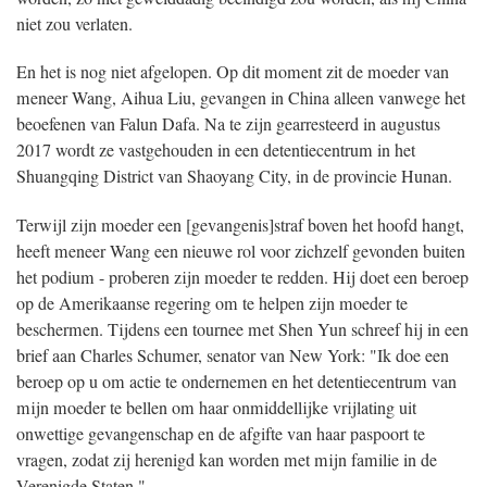
niet zou verlaten.
En het is nog niet afgelopen. Op dit moment zit de moeder van
meneer Wang, Aihua Liu, gevangen in China alleen vanwege het
beoefenen van Falun Dafa. Na te zijn gearresteerd in augustus
2017 wordt ze vastgehouden in een detentiecentrum in het
Shuangqing District van Shaoyang City, in de provincie Hunan.
Terwijl zijn moeder een [gevangenis]straf boven het hoofd hangt,
heeft meneer Wang een nieuwe rol voor zichzelf gevonden buiten
het podium - proberen zijn moeder te redden. Hij doet een beroep
op de Amerikaanse regering om te helpen zijn moeder te
beschermen. Tijdens een tournee met Shen Yun schreef hij in een
brief aan Charles Schumer, senator van New York: "Ik doe een
beroep op u om actie te ondernemen en het detentiecentrum van
mijn moeder te bellen om haar onmiddellijke vrijlating uit
onwettige gevangenschap en de afgifte van haar paspoort te
vragen, zodat zij herenigd kan worden met mijn familie in de
Verenigde Staten."