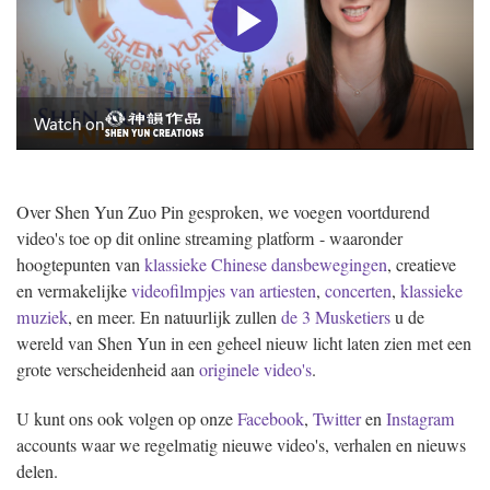
Over Shen Yun Zuo Pin gesproken, we voegen voortdurend
video's toe op dit online streaming platform - waaronder
hoogtepunten van
klassieke Chinese dansbewegingen
, creatieve
en vermakelijke
videofilmpjes van artiesten
,
concerten
,
klassieke
muziek
, en meer. En natuurlijk zullen
de 3 Musketiers
u de
wereld van Shen Yun in een geheel nieuw licht laten zien met een
grote verscheidenheid aan
originele video's
.
U kunt ons ook volgen op onze
Facebook
,
Twitter
en
Instagram
accounts waar we regelmatig nieuwe video's, verhalen en nieuws
delen.