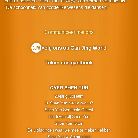
cultuur herleven. Shen Yun, of 神韻, kan worden vertaald als:
"De schoonheid van goddelijke wezens die dansen."
Communiceer met ons
Volg ons op Gan Jing World
Teken ons gastboek
OVER SHEN YUN
20-jarig jubileum
Is Shen Yun nieuw voor u?
Shen Yun Symfonie Orkest
Het leven bij Shen Yun
Shen Yun feiten
De uitdagingen waar we mee te maken hebben
Shen Yun & Spiritualiteit