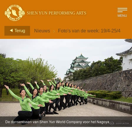
SHEN YUN PERFORMING ARTS
MENU
>
Terug
Nieuws
Foto's van de week: 19/4-25/4
De danseressen van Shen Yun World Company voor het Nagoya
Castle in Nagoya, Japan.