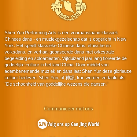
Shen Yun Performing Arts is een vooraanstaand klassiek
Chinees dans - en muziekgezelschap dat is opgericht in New
York. Het speelt klassieke Chinese dans, etnische en
volksdans, en verhaal gebaseerde dans met orkestrale
begeleiding en soloartiesten. Vijfduizend jaar lang floreerde de
goddelijke cultuur in het land China. Door middel van
adembenemende muziek en dans laat Shen Yun deze glorieuze
cultuur herleven. Shen Yun, of 神韻, kan worden vertaald als:
"De schoonheid van goddelijke wezens die dansen."
Communiceer met ons
Volg ons op Gan Jing World