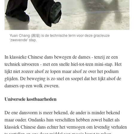
Yuan Chang (圓場) is de technische term voor deze gracieuze
‘zwevende’ stap.
In klassieke Chinese dans bewegen de dames - tenzij ze een
techniek uitvoeren - met een snelle hiel-tot-teen mini-stap. Het
lijkt niet zozeer alsof ze lopen maar alsof ze over het podium
glijden. De beweging is zo snel en soepel dat het lijkt alsof de
dansers op een wolk zweven.
Universele kostbaarheden
De ene dansvorm is meer bekend, de ander is minder bekend
maar ouder. Ondanks hun verschillen hebben zowel ballet als
klassiek Chinese dans echter het vermogen om levendig verhalen
te vertellen en ons door middel van mooie kunst te raken.