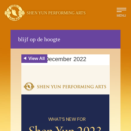
SHEN YUN PERFORMING ARTS
MENU
blijf op de hoogte
View All
December 2022