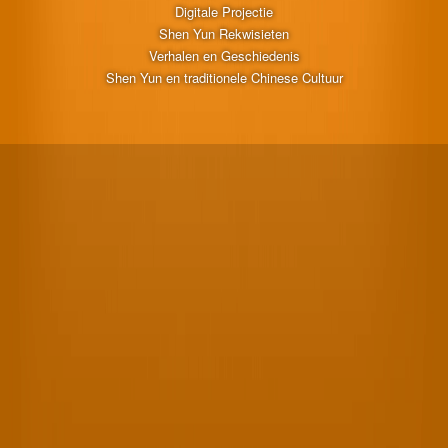
Digitale Projectie
Shen Yun Rekwisieten
Verhalen en Geschiedenis
Shen Yun en traditionele Chinese Cultuur