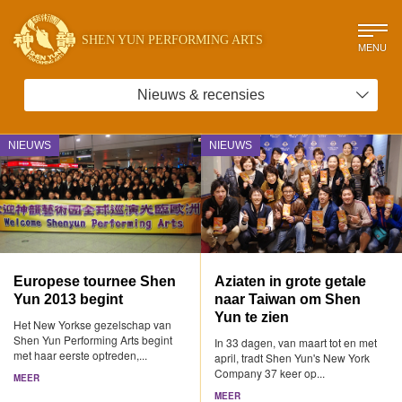
SHEN YUN PERFORMING ARTS
MENU
Nieuws & recensies
NIEUWS
NIEUWS
Europese tournee Shen
Aziaten in grote getale
Yun 2013 begint
naar Taiwan om Shen
Yun te zien
Het New Yorkse gezelschap van
Shen Yun Performing Arts begint
In 33 dagen, van maart tot en met
met haar eerste optreden,...
april, tradt Shen Yun's New York
Company 37 keer op...
MEER
MEER