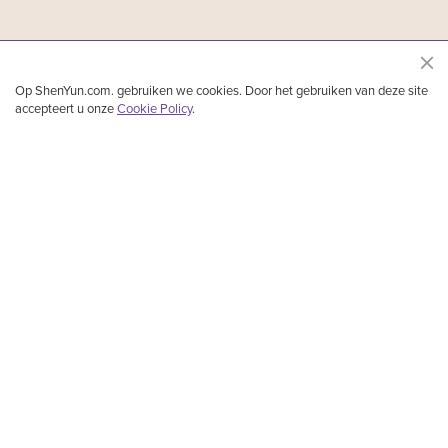
Op ShenYun.com. gebruiken we cookies. Door het gebruiken van deze site
accepteert u onze
Cookie Policy
.
Shen Yun Performing Arts is een vooraanstaand klassiek Chinees dans - en
muziekgezelschap dat is opgericht in New York. Het speelt klassieke Chinese dans,
etnische en volksdans, en verhaal gebaseerde dans met orkestrale begeleiding en
soloartiesten. Vijfduizend jaar lang floreerde de goddelijke cultuur in het land China.
Door middel van adembenemende muziek en dans laat Shen Yun deze glorieuze