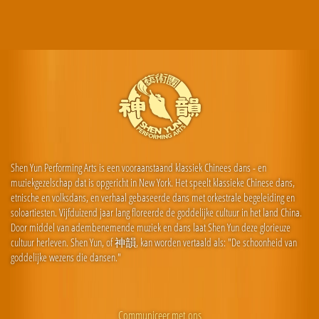
Shen Yun Performing Arts is een vooraanstaand klassiek Chinees dans - en
muziekgezelschap dat is opgericht in New York. Het speelt klassieke Chinese dans,
etnische en volksdans, en verhaal gebaseerde dans met orkestrale begeleiding en
soloartiesten. Vijfduizend jaar lang floreerde de goddelijke cultuur in het land China.
Door middel van adembenemende muziek en dans laat Shen Yun deze glorieuze
cultuur herleven. Shen Yun, of 神韻, kan worden vertaald als: "De schoonheid van
goddelijke wezens die dansen."
Communiceer met ons