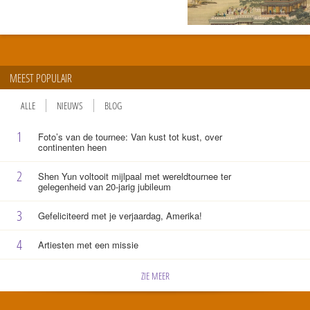
MEEST POPULAIR
ALLE
NIEUWS
BLOG
1
Foto’s van de tournee: Van kust tot kust, over
continenten heen
2
Shen Yun voltooit mijlpaal met wereldtournee ter
gelegenheid van 20-jarig jubileum
3
Gefeliciteerd met je verjaardag, Amerika!
4
Artiesten met een missie
ZIE MEER