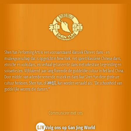
Shen Yun Performing Arts is een vooraanstaand klassiek Chinees dans - en
muziekgezelschap dat is opgericht in New York. Het speelt klassieke Chinese dans,
etnische en volksdans, en verhaal gebaseerde dans met orkestrale begeleiding en
soloartiesten. Vijfduizend jaar lang floreerde de goddelijke cultuur in het land China.
Door middel van adembenemende muziek en dans laat Shen Yun deze glorieuze
cultuur herleven. Shen Yun, of 神韻, kan worden vertaald als: "De schoonheid van
goddelijke wezens die dansen."
Communiceer met ons
Volg ons op Gan Jing World