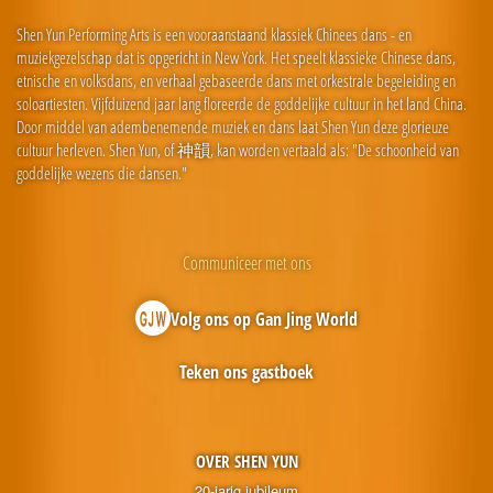
Shen Yun Performing Arts is een vooraanstaand klassiek Chinees dans - en
muziekgezelschap dat is opgericht in New York. Het speelt klassieke Chinese dans,
etnische en volksdans, en verhaal gebaseerde dans met orkestrale begeleiding en
soloartiesten. Vijfduizend jaar lang floreerde de goddelijke cultuur in het land China.
Door middel van adembenemende muziek en dans laat Shen Yun deze glorieuze
cultuur herleven. Shen Yun, of 神韻, kan worden vertaald als: "De schoonheid van
goddelijke wezens die dansen."
Communiceer met ons
Volg ons op Gan Jing World
Teken ons gastboek
OVER SHEN YUN
20-jarig jubileum