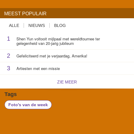
MEEST POPULAIR
ALLE
NIEUWS
BLOG
1
Shen Yun voltooit mijlpaal met wereldtournee ter
gelegenheid van 20-jarig jubileum
2
Gefeliciteerd met je verjaardag, Amerika!
3
Artiesten met een missie
ZIE MEER
Tags
Foto's van de week