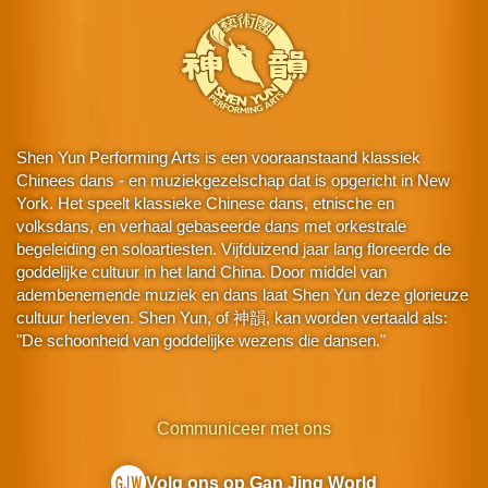
Shen Yun Performing Arts is een vooraanstaand klassiek
Chinees dans - en muziekgezelschap dat is opgericht in New
York. Het speelt klassieke Chinese dans, etnische en
volksdans, en verhaal gebaseerde dans met orkestrale
begeleiding en soloartiesten. Vijfduizend jaar lang floreerde de
goddelijke cultuur in het land China. Door middel van
adembenemende muziek en dans laat Shen Yun deze glorieuze
cultuur herleven. Shen Yun, of 神韻, kan worden vertaald als:
"De schoonheid van goddelijke wezens die dansen."
Communiceer met ons
Volg ons op Gan Jing World