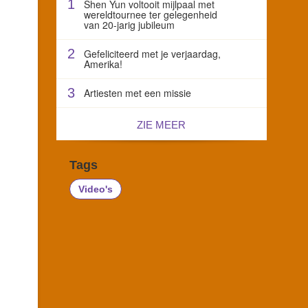
1
Shen Yun voltooit mijlpaal met
wereldtournee ter gelegenheid
van 20-jarig jubileum
2
Gefeliciteerd met je verjaardag,
Amerika!
3
Artiesten met een missie
ZIE MEER
Tags
Video's