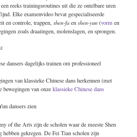
een reeks trainingsroutines uit die ze ontelbare uren
fijnd. Elke examenvideo bevat gespecialiseerde
teit en controle, trappen,
shen-fa
en
shen-yun
(
vorm
en
gingen zoals draaiingen, molenslagen, en sprongen.
u:
se dansers dagelijks trainen om professioneel
gingen van klassieke Chinese dans herkennen (met
che bewegingen van onze
klassieke Chinese dans
Yun dansers zien
my of the Arts zijn de scholen waar de meeste Shen
g hebben gekregen. De Fei Tian scholen zijn