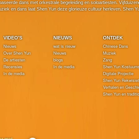
seerde dans met orkestrale begeleiding en soloartiesten. Vijfduizend j
k en dans laat Shen Yun deze glorieuze cultuur herleven. Shen Yu
VIDEO'S
NIEUWS
ONTDEK
Nieuws
wat is nieuw
Chinese Dans
Over Shen Yun
Nieuws
Muziek
De artiesten
blogs
Zang
Recensies
In de media
Shen Yun Kostuum
In de media
Digitale Projectie
Shen Yun Rekwisie
Verhalen en Geschi
Shen Yun en traditi