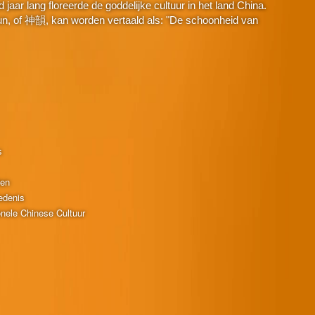
aar lang floreerde de goddelijke cultuur in het land China.
n, of 神韻, kan worden vertaald als: "De schoonheid van
s
ten
edenis
onele Chinese Cultuur