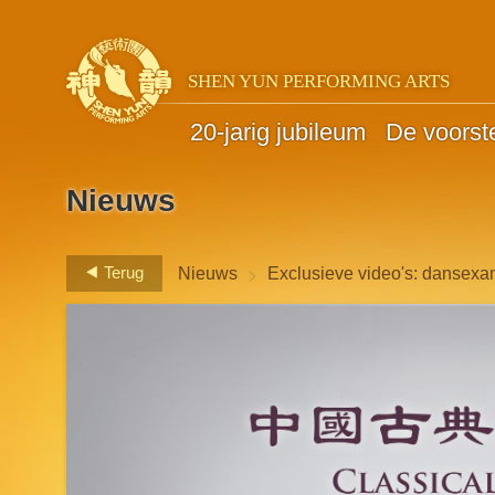
SHEN YUN PERFORMING ARTS
20-jarig jubileum
De voorste
Nieuws
>
Terug
Nieuws
Exclusieve video's: dansex