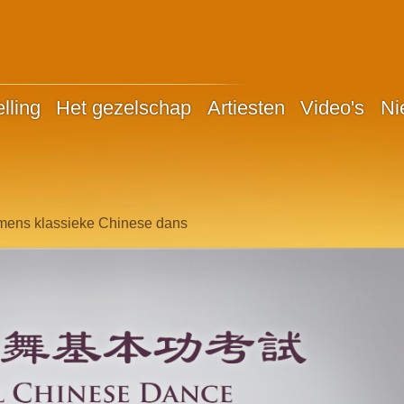
lling
Het gezelschap
Artiesten
Video's
Ni
amens klassieke Chinese dans