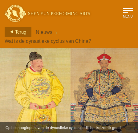
SHEN YUN PERFORMING ARTS
MENU
>
Terug
Nieuws
Wat is de dynastieke cyclus van China?
Op het hoogtepunt van de dynastieke cyclus gedijt het keizerrijk goed
onder deugdzame heersers. Afgebeeld: Keizers Tang Taizong (l) en
Kangxi (r).