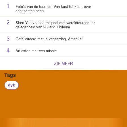
1
Foto’s van de tournee: Van kust tot kust, over
continenten heen
2
Shen Yun voltooit mijlpaal met wereldtournee ter
gelegenheid van 20-jarig jubileum
3
Gefeliciteerd met je verjaardag, Amerika!
4
Artiesten met een missie
ZIE MEER
Tags
dyk