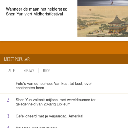
Wanneer de maan het helderst is:
Shen Yun viert Midherfstfestival
MEEST POPULAIR
ALLE
NIEUWS
BLOG
1
Foto’s van de tournee: Van kust tot kust, over
continenten heen
2
Shen Yun voltooit mijlpaal met wereldtournee ter
gelegenheid van 20-jarig jubileum
3
Gefeliciteerd met je verjaardag, Amerika!
4
Artiesten met een missie