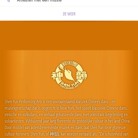
ZIE MEER
Shen Yun Performing Arts is een vooraanstaand klassiek Chinees dans - en
muziekgezelschap dat is opgericht in New York. Het speelt klassieke Chinese dans,
etnische en volksdans, en verhaal gebaseerde dans met orkestrale begeleiding en
soloartiesten. Vijfduizend jaar lang floreerde de goddelijke cultuur in het land China.
Door middel van adembenemende muziek en dans laat Shen Yun deze glorieuze
cultuur herleven. Shen Yun, of 神韻, kan worden vertaald als: "De schoonheid van