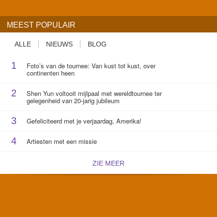
MEEST POPULAIR
ALLE
NIEUWS
BLOG
1
Foto’s van de tournee: Van kust tot kust, over
continenten heen
2
Shen Yun voltooit mijlpaal met wereldtournee ter
gelegenheid van 20-jarig jubileum
3
Gefeliciteerd met je verjaardag, Amerika!
4
Artiesten met een missie
ZIE MEER