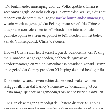
“De buitenlandse inmenging door de Volksrepubliek China is
zeer omvangrijk. Ze richt zich op alle overheidsniveaus”, aldus het
rapport van de commissie-Hogue
inzake buitenlandse inmenging
,
waarin wordt toegevoegd dat Peking ernaar streeft “de Chinese
diaspora te controleren en te beïnvloeden, de internationale
publieke opinie te sturen en politici te beïnvloeden om het beleid
van de Volksrepubliek China te steunen.”
Hoewel Ottawa zich heeft verzet tegen de bemoeienis van Peking
met Canadese aangelegenheden, hebben de agressieve
handelsmaatregelen van de Amerikaanse president Donald Trump
ertoe geleid dat Carney president Xi Jinping de hand heeft gereikt.
Dissidenten waarschuwen echter dat ze steeds vaker worden
lastiggevallen en dat Carney’s hernieuwde toenadering tot Xi
China mogelijk heeft aangemoedigd om hen te blijven aanvallen.
“De Canadese regering moedigt de Chinese dictator Xi Jinping
aan om te doen wat hij wil, wat hij ook maar nodig heeft. En dat